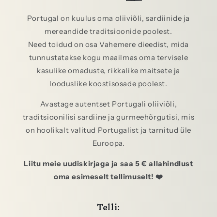
Portugal on kuulus oma oliiviõli, sardiinide ja
mereandide traditsioonide poolest.
Need toidud on osa Vahemere dieedist, mida
tunnustatakse kogu maailmas oma tervisele
kasulike omaduste, rikkalike maitsete ja
looduslike koostisosade poolest.
Avastage autentset Portugali oliiviõli,
traditsioonilisi sardiine ja gurmeehõrgutisi, mis
on hoolikalt valitud Portugalist ja tarnitud üle
Euroopa.
Liitu meie uudiskirjaga ja saa 5 € allahindlust
oma esimeselt tellimuselt! ❤️
Telli: