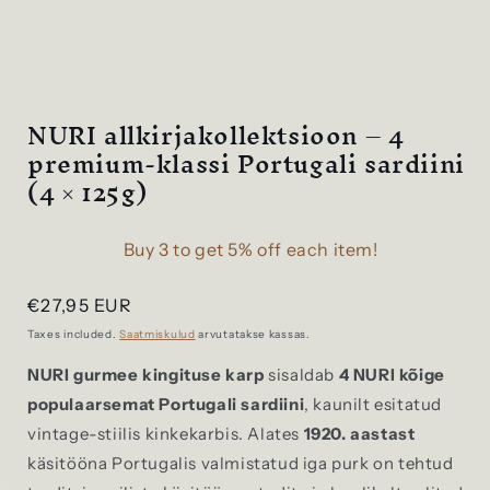
Ava
meedia
1
modaalses
aknas
NURI allkirjakollektsioon – 4
premium-klassi Portugali sardiini
(4 × 125g)
Buy 3 to get 5% off each item!
Tavaline
€27,95 EUR
hind
Taxes included.
Saatmiskulud
arvutatakse kassas.
NURI gurmee kingituse karp
sisaldab
4 NURI kõige
populaarsemat Portugali sardiini
, kaunilt esitatud
vintage-stiilis kinkekarbis. Alates
1920. aastast
käsitööna Portugalis valmistatud iga purk on tehtud