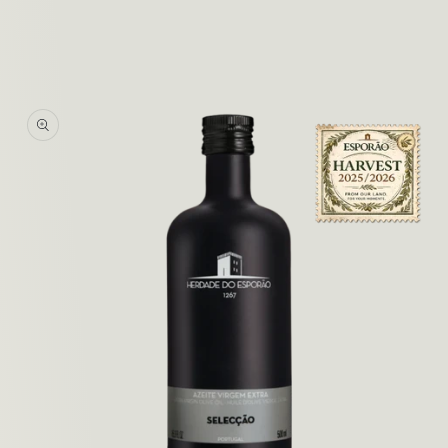
Jäta
tooteinfo
vahele