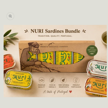
Jäta
tooteinfo
vahele