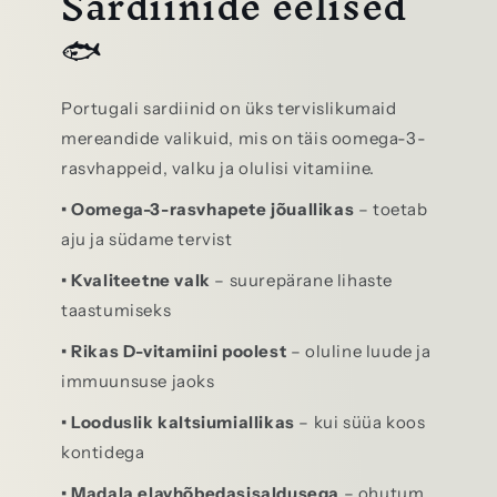
Sardiinide eelised
🐟
Portugali sardiinid on üks tervislikumaid
mereandide valikuid, mis on täis oomega-3-
rasvhappeid, valku ja olulisi vitamiine.
• Oomega-3-rasvhapete jõuallikas
– toetab
aju ja südame tervist
• Kvaliteetne valk
– suurepärane lihaste
taastumiseks
• Rikas D-vitamiini poolest
– oluline luude ja
immuunsuse jaoks
• Looduslik kaltsiumiallikas
– kui süüa koos
kontidega
• Madala elavhõbedasisaldusega
– ohutum