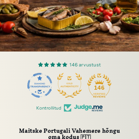
146 arvustust
91
146
Kontrollitud
Maitske Portugali Vahemere hõngu
oma kodus 🇵🇹