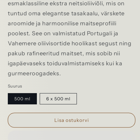
esmaklassiline ekstra neitsioliiviõli, mis on
tuntud oma elegantse tasakaalu, värskete
aroomide ja harmoonilise maitseprofiili
poolest. See on valmistatud Portugali ja
Vahemere oliivisortide hoolikast segust ning
pakub rafineeritud maitset, mis sobib nii
igapäevaseks toiduvalmistamiseks kui ka
gurmeeroogadeks.
Suurus
500 ml
6 x 500 ml
Lisa ostukorvi