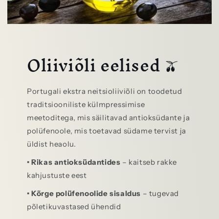
Oliiviõli eelised 🫒
Portugali ekstra neitsioliiviõli on toodetud
traditsiooniliste külmpressimise
meetoditega, mis säilitavad antioksüdante ja
polüfenoole, mis toetavad südame tervist ja
üldist heaolu.
• Rikas antioksüdantides
– kaitseb rakke
kahjustuste eest
• Kõrge polüfenoolide sisaldus
– tugevad
põletikuvastased ühendid