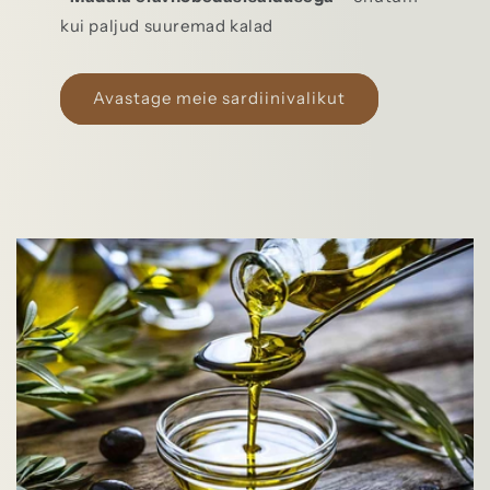
kui paljud suuremad kalad
Avastage meie sardiinivalikut