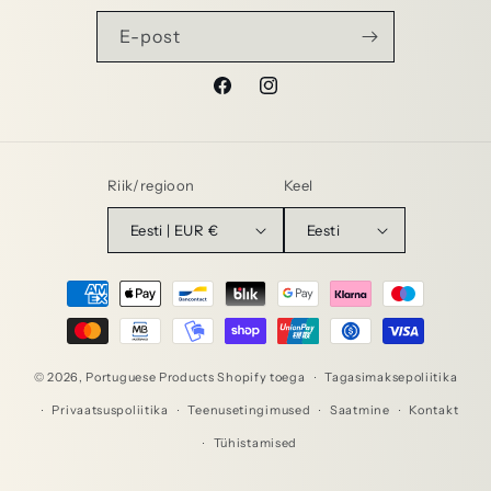
E-post
Facebook
Instagram
Riik/regioon
Keel
Eesti | EUR €
Eesti
Makseviisid
© 2026,
Portuguese Products
Shopify toega
Tagasimaksepoliitika
Privaatsuspoliitika
Teenusetingimused
Saatmine
Kontakt
Tühistamised