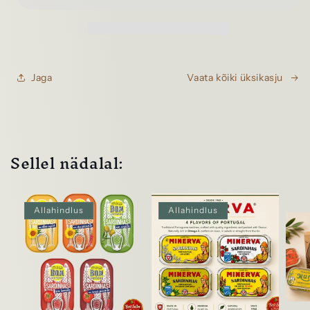
Jaga
Vaata kõiki üksikasju
Sellel nädalal:
Allahindlus
Allahindlus