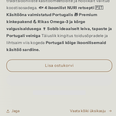
traditsiooniliste käsitöömeetodite ja hoolikalt valitud
koostisosadega.
🐟 4 ikoonilist NURI retsepti
🇵🇹
Käsitööna valmistatud Portugalis
🎁 Premium
kinkepakend
💪 Rikas Omega-3 ja kõrge
valgusisaldusega
🍷 Sobib ideaalselt leiva, tapaste ja
Portugali veiniga
Täiuslik kingitus toidusõpradele ja
lihtsaim viis kogeda
Portugali kõige ikoonilisemaid
käsitöö sardiine.
Lisa ostukorvi
Jaga
Vaata kõiki üksikasju