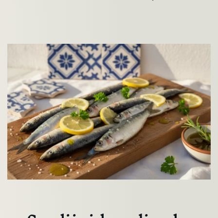
soovinimekirja ja vaadata oma eelnevalt
salvestatud esemeid.
Sisselogimine