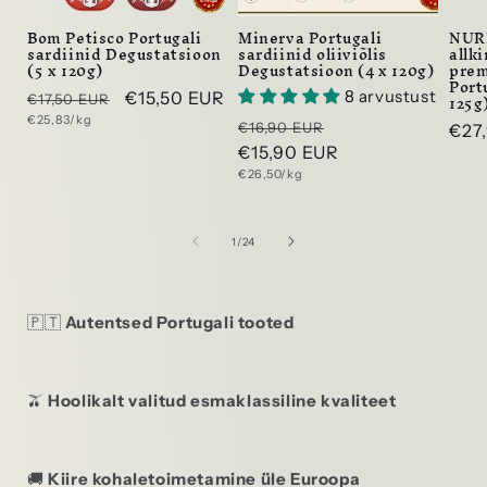
Bom Petisco Portugali
Minerva Portugali
NUR
sardiinid Degustatsioon
sardiinid oliiviõlis
allk
(5 x 120g)
Degustatsioon (4 x 120g)
prem
Portu
8 arvustust
Tavaline
Allahindlushind
€15,50 EUR
125g
€17,50 EUR
Ühikuhind
€25,83/kg
hind
Tavaline
Allahindlushind
€16,90 EUR
Tava
€27
hind
€15,90 EUR
hin
Ühikuhind
€26,50/kg
kohta
1
/
24
🇵🇹
Autentsed Portugali tooted
🫒
Hoolikalt valitud esmaklassiline kvaliteet
Sisselogimine on vajalik
Logige oma kontole sisse, et lisada tooteid
🚚
Kiire kohaletoimetamine üle Euroopa