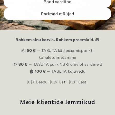
Pood sardiine
Parimad müüjad
Rohkem sinu korvis. Rohkem preemiaid. 🎁
📦
50 €
— TASUTA kättesaamispunkti
kohaletoimetamine
🐟
80 €
— TASUTA purk NURI oliiviõlisardineid
🏠
100 €
— TASUTA kojuvedu
🇱🇹 Leedu · 🇱🇻 Läti · 🇪🇪 Eesti
Meie klientide lemmikud