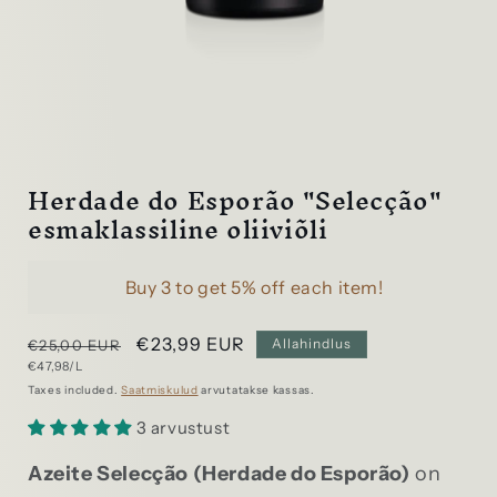
Ava
meedia
1
modaalses
aknas
Herdade do Esporão "Selecção"
esmaklassiline oliiviõli
Buy 3 to get 5% off each item!
Tavaline
Allahindlushind
€23,99 EUR
Allahindlus
€25,00 EUR
Ühikuhind
€47,98/L
hind
Taxes included.
Saatmiskulud
arvutatakse kassas.
3 arvustust
Azeite Selecção (Herdade do Esporão)
on