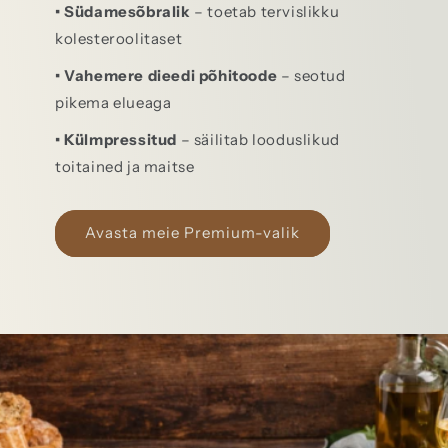
• Südamesõbralik
– toetab tervislikku
kolesteroolitaset
• Vahemere dieedi põhitoode
– seotud
pikema elueaga
• Külmpressitud
– säilitab looduslikud
toitained ja maitse
Avasta meie Premium-valik